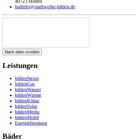
40723 Hilden
badinfo@stadtwerke-hilden.de
Nach oben scrollen
Leistungen
hildenStrom
hildenGas
hildenWasser
hildenWärme
hildenKlima
hildenSolar
hildenMedia
hildenMobil
Energieberatung
Bäder