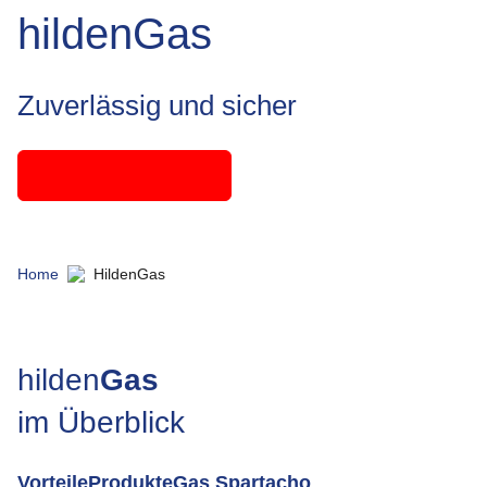
hildenGas
Zuverlässig und sicher
Zum Tarifrechner
Home
hildenGas
hilden
Gas
im Überblick
Vorteile
Produkte
Gas Spartacho