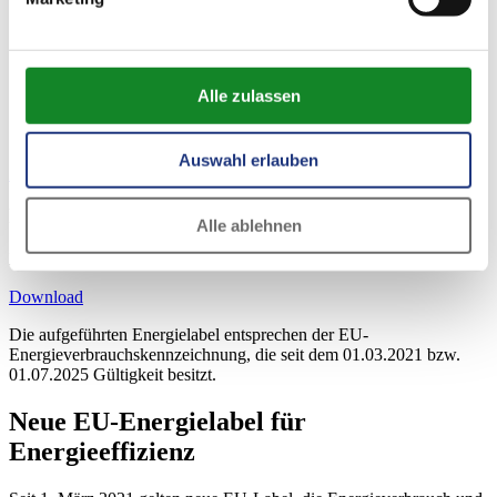
Förderungshöhe für Energiekunden über eine
1 Jahr
Jahre
Vertragsdauer von:
/ Euro
/ Euro
Elektro-Fahrrad
60,00
90,00
Elektro-Scooter
50,00
75,00
Alle zulassen
Elektro-Roller
100,00
150,00
Elektro-Ladestation (mit einer Ladeleistung von
50,00
75,00
max. 11 kW, nur für Privatkunden)
Auswahl erlauben
Zum Anfang der Tabelle springen
Förderantrag für Elektro-Mobilität
Alle ablehnen
Bitte beachten Sie unsere Förderrichtlinien.
Download
Die aufgeführten Energielabel entsprechen der EU-
Energieverbrauchskennzeichnung, die seit dem 01.03.2021 bzw.
01.07.2025 Gültigkeit besitzt.
Neue EU-Energielabel für
Energieeffizienz