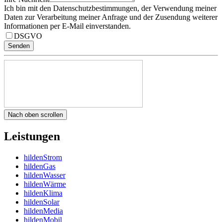
Ich bin mit den Datenschutzbestimmungen, der Verwendung meiner
Daten zur Verarbeitung meiner Anfrage und der Zusendung weiterer
Informationen per E-Mail einverstanden.
DSGVO
Senden
Nach oben scrollen
Leistungen
hildenStrom
hildenGas
hildenWasser
hildenWärme
hildenKlima
hildenSolar
hildenMedia
hildenMobil