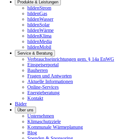
Produkte & Leistungen
hildenStrom
hildenGas
hildenWasser
hildenSolar
hildenWärme
hildenKlima
hildenMedia
hildenMobil
Service & Beratung
Verbrauchseinrichtungen gem. § 14a EnWG
Einspeiserportal
Bauherren
Fragen und Antworten
Aktuelle Informationen
Online-Services
Energieberatung
Kontakt
Bäder
Über uns
Unternehmen
Klimaschutzziele
Kommunale Wärmeplanung
Blog
Spenden & Sponsoring