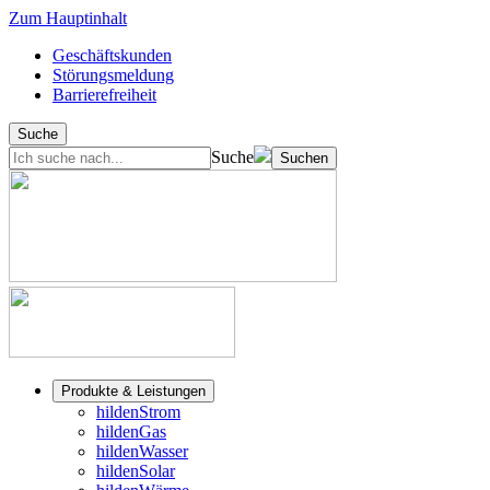
Zum Hauptinhalt
Geschäftskunden
Störungsmeldung
Barrierefreiheit
Suche
Suche
Suchen
Produkte & Leistungen
hildenStrom
hildenGas
hildenWasser
hildenSolar