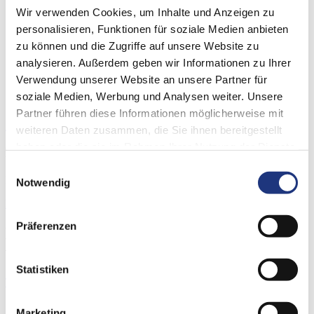
Wir verwenden Cookies, um Inhalte und Anzeigen zu
Waschmaschine (Energieeffizienzklasse B oder
40,00
60,00
besser)
personalisieren, Funktionen für soziale Medien anbieten
Geschirrspülmaschine (Energieeffizienzklasse B oder
zu können und die Zugriffe auf unsere Website zu
40,00
60,00
besser)
analysieren. Außerdem geben wir Informationen zu Ihrer
Wärmepumpentrockner (Energieeffizienzklasse B
40,00
60,00
Verwendung unserer Website an unsere Partner für
oder besser)
soziale Medien, Werbung und Analysen weiter. Unsere
Elektronisch geregelter Durchlauferhitzer (mit einer
40,00
60,00
Leistungsfähigkeit von 18 bis 27 kW)
Partner führen diese Informationen möglicherweise mit
Zum Anfang der Tabelle springen
weiteren Daten zusammen, die Sie ihnen bereitgestellt
haben oder die sie im Rahmen Ihrer Nutzung der Dienste
Förderantrag für Haushaltsgeräte
gesammelt haben.
Einwilligungsauswahl
Bitte beachten Sie unsere Förderrichtlinien.
Notwendig
Download
Präferenzen
Diese Elektro-Mobilitätsgeräte fördern
wir:
Statistiken
Tabelle überspringen
Elektro-Mobilität
4
Marketing