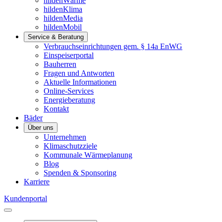
hildenWärme
hildenKlima
hildenMedia
hildenMobil
Service & Beratung
Verbrauchseinrichtungen gem. § 14a EnWG
Einspeiserportal
Bauherren
Fragen und Antworten
Aktuelle Informationen
Online-Services
Energieberatung
Kontakt
Bäder
Über uns
Unternehmen
Klimaschutzziele
Kommunale Wärmeplanung
Blog
Spenden & Sponsoring
Karriere
Kundenportal