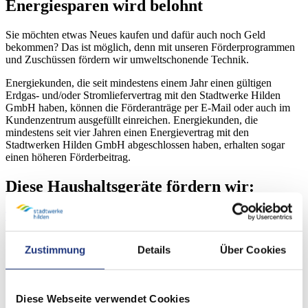
Energiesparen wird belohnt
Sie möchten etwas Neues kaufen und dafür auch noch Geld
bekommen? Das ist möglich, denn mit unseren Förderprogrammen
und Zuschüssen fördern wir umweltschonende Technik.
Energiekunden, die seit mindestens einem Jahr einen gültigen
Erdgas- und/oder Stromliefervertrag mit den Stadtwerke Hilden
GmbH haben, können die Förderanträge per E-Mail oder auch im
Kundenzentrum ausgefüllt einreichen. Energiekunden, die
mindestens seit vier Jahren einen Energievertrag mit den
Stadtwerken Hilden GmbH abgeschlossen haben, erhalten sogar
einen höheren Förderbeitrag.
Diese Haushaltsgeräte fördern wir:
Tabelle überspringen
Haushaltsgeräte
1
4
Zustimmung
Details
Über Cookies
Förderungsbetrag für Energiekunden über eine
Jahr
Jahre
Vertragsdauer von:
/
/
Euro
Euro
Kühl-/Gefriergerät oder -Kombination
Diese Webseite verwendet Cookies
40,00
60,00
(Energieeffizienzklasse B oder besser)