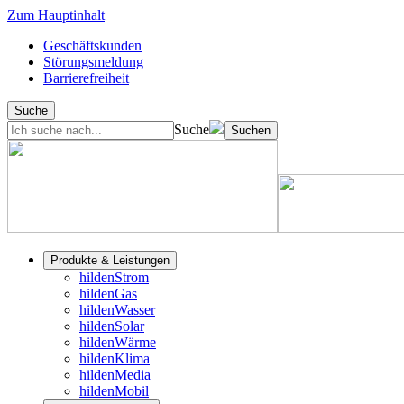
Zum Hauptinhalt
Geschäftskunden
Störungsmeldung
Barrierefreiheit
Suche
Suche
Suchen
Produkte & Leistungen
hildenStrom
hildenGas
hildenWasser
hildenSolar
hildenWärme
hildenKlima
hildenMedia
hildenMobil