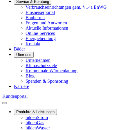
Service & Beratung
Verbrauchseinrichtungen gem. § 14a EnWG
Einspeiserportal
Bauherren
Fragen und Antworten
Aktuelle Informationen
Online-Services
Energieberatung
Kontakt
Bäder
Über uns
Unternehmen
Klimaschutzziele
Kommunale Wärmeplanung
Blog
Spenden & Sponsoring
Karriere
Kundenportal
Produkte & Leistungen
hildenStrom
hildenGas
hildenWasser