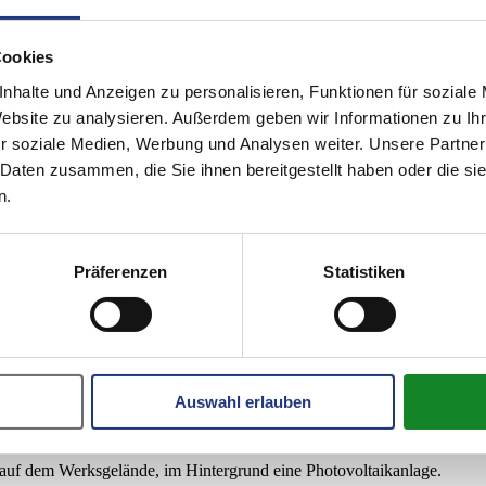
esonders darauf geachtet, den unterschiedlichsten Anforderungen gere
Cookies
ie starke Farbkontraste für Menschen mit Sehbehinderungen bereit und i
nhalte und Anzeigen zu personalisieren, Funktionen für soziale
Website zu analysieren. Außerdem geben wir Informationen zu I
r soziale Medien, Werbung und Analysen weiter. Unsere Partner
sierte Lösungen zur Herstellung der Barrierefreiheit, sondern vorwiege
t und Nutzerfreundlichkeit zu bestätigen. Dieser Test prüft die Zugängl
 Daten zusammen, die Sie ihnen bereitgestellt haben oder die s
n.
Präferenzen
Statistiken
er künftige Zusammenarbeit
Auswahl erlauben