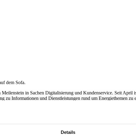
eilenstein in Sachen Digitalisierung und Kundenservice. Seit April ist d
gang zu Informationen und Dienstleistungen rund um Energiethemen zu 
us fürs Leben in Hilden für alle sein. Deshalb ist es für uns eine Selbst
eschäftsführer Hans-Ullrich Schneider die Haltung hinter dem neuen We
alen Teilhabe und Selbstbestimmung.
Details