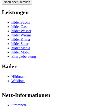
Nach oben scrollen
Leistungen
hildenStrom
hildenGas
hildenWasser
hildenWärme
hildenKlima
hildenSolar
hildenMedia
hildenMobil
Energieberatung
Bäder
Hildorado
Waldbad
Netz-Informationen
Stromnetz