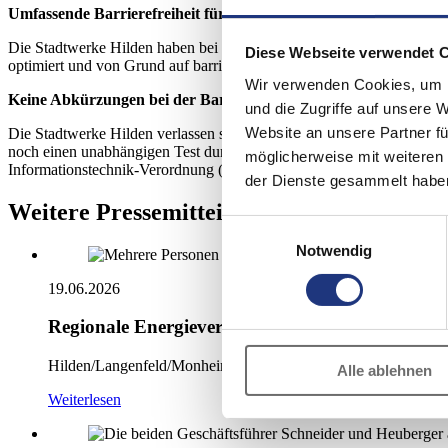
Umfassende Barrierefreiheit für vielfältige Bedürfnisse
Die Stadtwerke Hilden haben bei der Gestaltung der neuen Webseite b
Diese Webseite verwendet 
optimiert und von Grund auf barrierefrei umgesetzt. Außerdem stellt s
Wir verwenden Cookies, um I
Keine Abkürzungen bei der Barrierefreiheit
und die Zugriffe auf unsere 
Website an unsere Partner fü
Die Stadtwerke Hilden verlassen sich bewusst nicht nur auf automati
noch einen unabhängigen Test durchlaufen, um ihre hohe Zugänglichkei
möglicherweise mit weiteren
Informationstechnik-Verordnung (BITV).
der Dienste gesammelt habe
Weitere Pressemitteilungen
Einwilligungsauswahl
Notwendig
19.06.2026
Regionale Energieversorger vertiefen Dialog üb
Hilden/Langenfeld/Monheim am Rhein.
Alle ablehnen
Weiterlesen