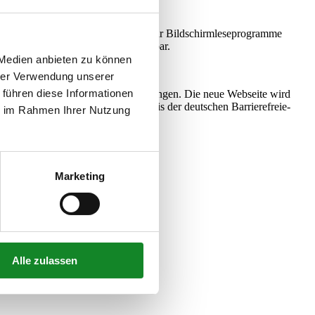
cht zu werden. Daher ist die Seite für Bildschirmleseprogramme
st über die Tastatur einfach bedienbar.
 Medien anbieten zu können
hrer Verwendung unserer
 führen diese Informationen
nd auf sorgfältige, manuelle Anpassungen. Die neue Webseite wird
ichkeit von Internetseiten auf Basis der deutschen Barrierefreie-
ie im Rahmen Ihrer Nutzung
Marketing
Alle zulassen