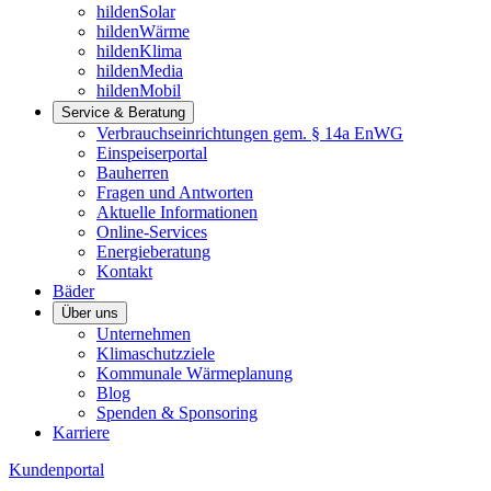
hildenSolar
hildenWärme
hildenKlima
hildenMedia
hildenMobil
Service & Beratung
Verbrauchseinrichtungen gem. § 14a EnWG
Einspeiserportal
Bauherren
Fragen und Antworten
Aktuelle Informationen
Online-Services
Energieberatung
Kontakt
Bäder
Über uns
Unternehmen
Klimaschutzziele
Kommunale Wärmeplanung
Blog
Spenden & Sponsoring
Karriere
Kundenportal