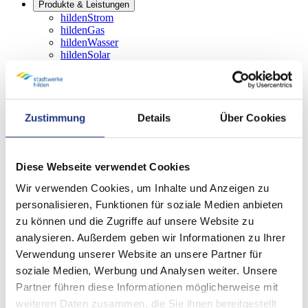
Produkte & Leistungen
hildenStrom
hildenGas
hildenWasser
hildenSolar
hildenWärme
hildenKlima
hildenMedia
hildenMobil
Zustimmung
Details
Über Cookies
Service & Beratung
Verbrauchseinrichtungen gem. § 14a EnWG
Einspeiserportal
Bauherren
Diese Webseite verwendet Cookies
Fragen und Antworten
Aktuelle Informationen
Wir verwenden Cookies, um Inhalte und Anzeigen zu
Online-Services
personalisieren, Funktionen für soziale Medien anbieten
Energieberatung
Kontakt
zu können und die Zugriffe auf unsere Website zu
Bäder
analysieren. Außerdem geben wir Informationen zu Ihrer
Über uns
Verwendung unserer Website an unsere Partner für
Unternehmen
Klimaschutzziele
soziale Medien, Werbung und Analysen weiter. Unsere
Kommunale Wärmeplanung
Partner führen diese Informationen möglicherweise mit
Blog
weiteren Daten zusammen, die Sie ihnen bereitgestellt
Spenden & Sponsoring