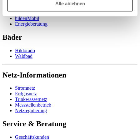
hildenKlima
Alle ablehnen
hildenSolar
hildenMedia
hildenMobil
Energieberatung
Bäder
Hildorado
Waldbad
Netz-Informationen
Stromnetz
Erdgasnetz
Trinkwassernetz
Messstellenbetrieb
Netzregulierung
Service & Beratung
Geschäftskunden