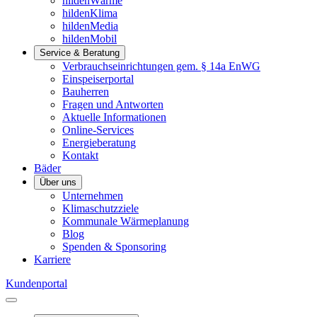
hildenWärme
hildenKlima
hildenMedia
hildenMobil
Service & Beratung
Verbrauchseinrichtungen gem. § 14a EnWG
Einspeiserportal
Bauherren
Fragen und Antworten
Aktuelle Informationen
Online-Services
Energieberatung
Kontakt
Bäder
Über uns
Unternehmen
Klimaschutzziele
Kommunale Wärmeplanung
Blog
Spenden & Sponsoring
Karriere
Kundenportal