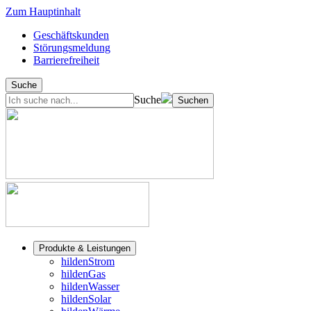
Zum Hauptinhalt
Geschäftskunden
Störungsmeldung
Barrierefreiheit
Suche
Suche
Suchen
Produkte & Leistungen
hildenStrom
hildenGas
hildenWasser
hildenSolar