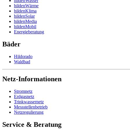
hildenWasser
hildenWärme
hildenKlima
hildenSolar
hildenMedia
hildenMobil
Energieberatung
Bäder
Hildorado
Waldbad
Netz-Informationen
Stromnetz
Erdgasnetz
Trinkwassernetz
Messstellenbetrieb
Netzregulierung
Service & Beratung