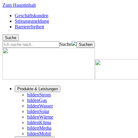
Zum Hauptinhalt
Geschäftskunden
Störungsmeldung
Barrierefreiheit
Suche
Suche
Suchen
Produkte & Leistungen
hildenStrom
hildenGas
hildenWasser
hildenSolar
hildenWärme
hildenKlima
hildenMedia
hildenMobil