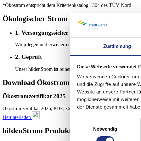
*Ökostrom entspricht dem Kriterienkatalog 1304 des TÜV Nord
Ökologischer Strom aus Hilden bietet ein d
1. Versorgungssicher
Wir pflegen und erweitern das Hildener Stromnetz, damit Sie z
Zustimmung
2. Geprüft
Diese Webseite verwendet 
Unser hildenStrom ist reiner Ökostrom, der dem Kriterienkatal
Wir verwenden Cookies, um I
Download
Ökostromzertifikat
und die Zugriffe auf unsere 
Website an unsere Partner fü
Ökostromzertifikat 2025
möglicherweise mit weiteren
der Dienste gesammelt habe
Ökostromzertifikat 2025, PDF, 3698 KB
Herunterladen
Einwilligungsauswahl
Notwendig
hilden
Strom
Produkte im Überblick