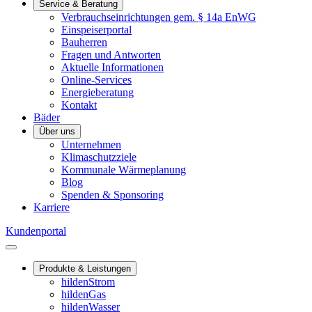
Service & Beratung
Verbrauchseinrichtungen gem. § 14a EnWG
Einspeiserportal
Bauherren
Fragen und Antworten
Aktuelle Informationen
Online-Services
Energieberatung
Kontakt
Bäder
Über uns
Unternehmen
Klimaschutzziele
Kommunale Wärmeplanung
Blog
Spenden & Sponsoring
Karriere
Kundenportal
Produkte & Leistungen
hildenStrom
hildenGas
hildenWasser