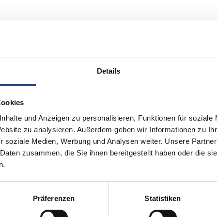
reifaches Plus
uverlässig und sicher versorgt Ihr Leben genießen können.
Details
Cookies
og 1304 des TÜV Nord entspricht. Das wird uns jährlich von unabhängige
nhalte und Anzeigen zu personalisieren, Funktionen für soziale
Website zu analysieren. Außerdem geben wir Informationen zu I
r soziale Medien, Werbung und Analysen weiter. Unsere Partner
 Daten zusammen, die Sie ihnen bereitgestellt haben oder die s
n.
Präferenzen
Statistiken