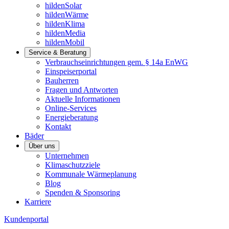
hildenSolar
hildenWärme
hildenKlima
hildenMedia
hildenMobil
Service & Beratung
Verbrauchseinrichtungen gem. § 14a EnWG
Einspeiserportal
Bauherren
Fragen und Antworten
Aktuelle Informationen
Online-Services
Energieberatung
Kontakt
Bäder
Über uns
Unternehmen
Klimaschutzziele
Kommunale Wärmeplanung
Blog
Spenden & Sponsoring
Karriere
Kundenportal